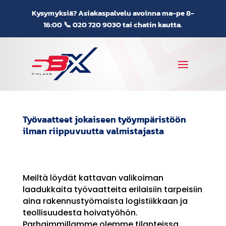
Kysymyksiä? Asiakaspalvelu avoinna ma-pe 8-
16:00 📞
020 720 9030
tai chatin kautta.
Työvaatteet jokaiseen työympäristöön
ilman riippuvuutta valmistajasta
Meiltä löydät kattavan valikoiman
laadukkaita työvaatteita erilaisiin tarpeisiin
aina rakennustyömaista logistiikkaan ja
teollisuudesta hoivatyöhön.
Parhaimmillamme olemme tilanteissa,