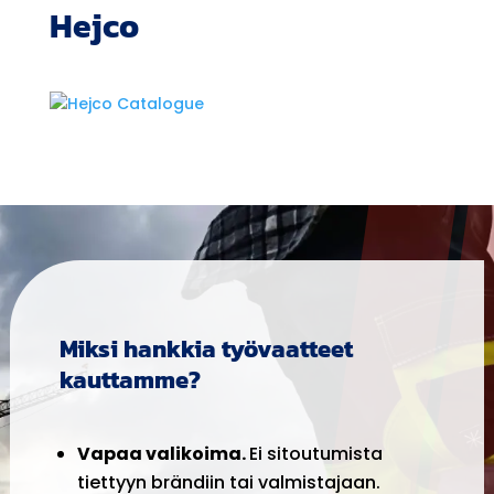
Hejco
Miksi hankkia työvaatteet
kauttamme?
Vapaa valikoima.
Ei sitoutumista
tiettyyn brändiin tai valmistajaan.