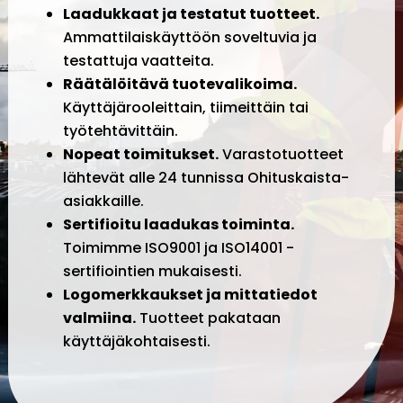
Laadukkaat ja testatut tuotteet.
Ammattilaiskäyttöön soveltuvia ja
testattuja vaatteita.
Räätälöitävä tuotevalikoima.
Käyttäjärooleittain, tiimeittäin tai
työtehtävittäin.
Nopeat toimitukset.
Varastotuotteet
lähtevät alle 24 tunnissa Ohituskaista-
asiakkaille.
Sertifioitu laadukas toiminta.
Toimimme ISO9001 ja ISO14001 -
sertifiointien mukaisesti.
Logomerkkaukset ja mittatiedot
valmiina.
Tuotteet pakataan
käyttäjäkohtaisesti.