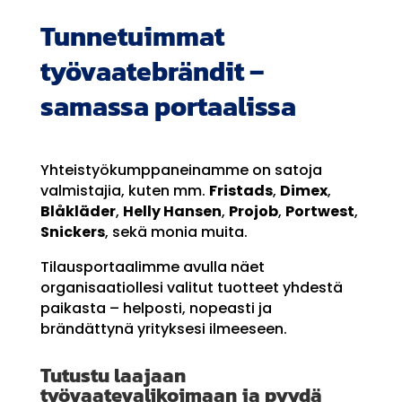
Tunnetuimmat
työvaatebrändit –
samassa portaalissa
Yhteistyökumppaneinamme on satoja
valmistajia, kuten mm.
Fristads
,
Dimex
,
Blåkläder
,
Helly Hansen
,
Projob
,
Portwest
,
Snickers
, sekä monia muita.
Tilausportaalimme avulla näet
organisaatiollesi valitut tuotteet yhdestä
paikasta – helposti, nopeasti ja
brändättynä yrityksesi ilmeeseen.
Tutustu laajaan
työvaatevalikoimaan ja pyydä