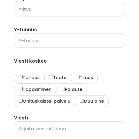
Y-tunnus
Viesti koskee
Tarjous
Tuote
Tilaus
Tapaaminen
Palaute
Ohituskaista-palvelu
Muu aihe
Viesti