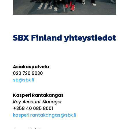
SBX Finland yhteystiedot
Asiakaspalvelu
020 720 9030
sb@sbx.fi
Kasperi Rantakangas
Key Account Manager
+358 40 085 8001
kasperi.rantakangas@sbx.fi