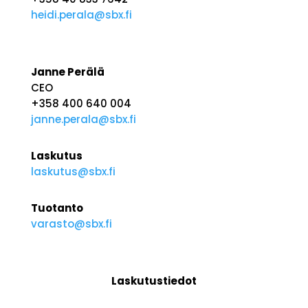
heidi.perala@sbx.fi
Janne Perälä
CEO
+358 400 640 004
janne.perala@sbx.fi
Laskutus
laskutus@sbx.fi
Tuotanto
varasto@sbx.fi
Laskutustiedot