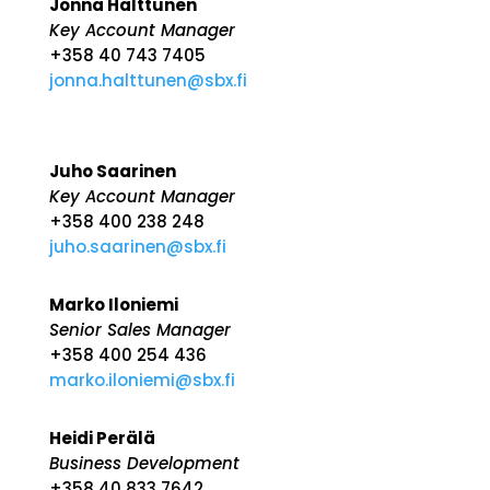
Jonna Halttunen
Key Account Manager
+358 40 743 7405
jonna.halttunen@sbx.fi
Juho Saarinen
Key Account Manager
+358 400 238 248
juho.saarinen@sbx.fi
Marko Iloniemi
Senior Sales Manager
+358 400 254 436
marko.iloniemi@sbx.fi
Heidi Perälä
Business Development
+358 40 833 7642